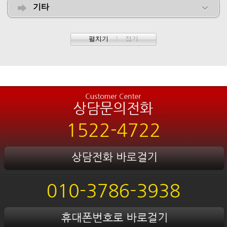
기타
펼치기
|
접기