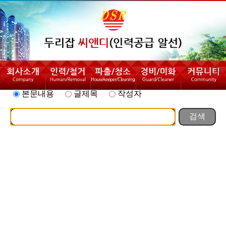
본문내용
글제목
작성자
검색